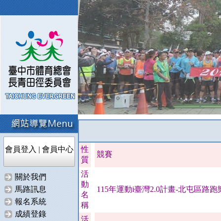
會員登入
|
會員中心
性
競賽
質
活
關於我們
動
馬路訊息
115年運動i臺灣2.0計畫-北屯區路
名
報名系統
稱
成績登錄
活