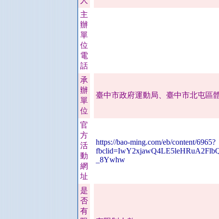
人
主
辦
單
位
電
話
承
辦
臺中市政府運動局、臺中市北屯區
單
位
官
方
https://bao-ming.com/eb/content/6965?
活
fbclid=IwY2xjawQ4LE5leHRuA2F
動
_8Ywhw
網
址
是
否
有