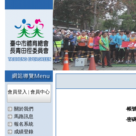
會員登入
|
會員中心
關於我們
‧帳
馬路訊息
‧密
報名系統
成績登錄