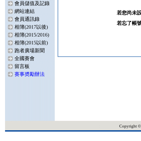
會員儲值及記錄
網站連結
若您尚未
會員通訊錄
若忘了帳
相簿(2017以後)
相簿(2015/2016)
相簿(2015以前)
跑者廣場新聞
全國賽會
留言板
賽事奬勵辦法
Copyrig