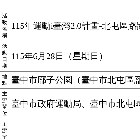
活
動
115年運動i臺灣2.0計畫-北屯區
名
稱
活
動
115年6月28日（星期日）
日
期
地
臺中市廍子公園（臺中市北屯區廍子
點
主
辦
臺中市政府運動局、臺中市北屯
單
位
主
辦
單