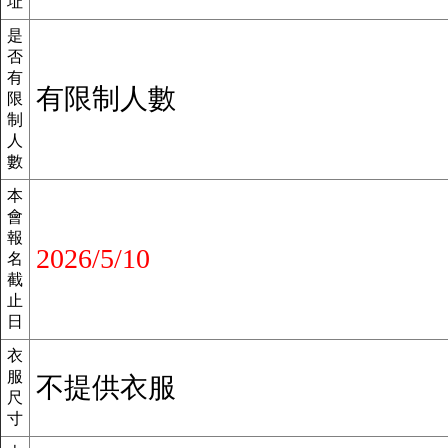
址
是
否
有
有限制人數
限
制
人
數
本
會
報
2026/5/10
名
截
止
日
衣
服
不提供衣服
尺
寸