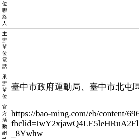
位
聯
絡
人
主
辦
單
位
電
話
承
辦
臺中市政府運動局、臺中市北屯
單
位
官
https://bao-ming.com/eb/content/69
方
活
fbclid=IwY2xjawQ4LE5leHRuA
動
_8Ywhw
網