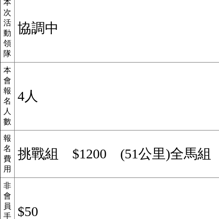
本
次
活
協調中
動
領
隊
本
會
報
4人
名
人
數
報
名
挑戰組 $1200 (51公里)全馬組 $
費
用
非
會
員
$50
手