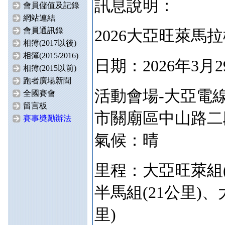
訊息說明：
會員儲值及記錄
網站連結
會員通訊錄
2026大亞旺萊馬
相簿(2017以後)
相簿(2015/2016)
日期：2026年3月
相簿(2015以前)
跑者廣場新聞
活動會場-大亞電線
全國賽會
留言板
市關廟區中山路二段
賽事奬勵辦法
氣候：晴
里程：大亞旺萊組(
半馬組(21公里)、
里)