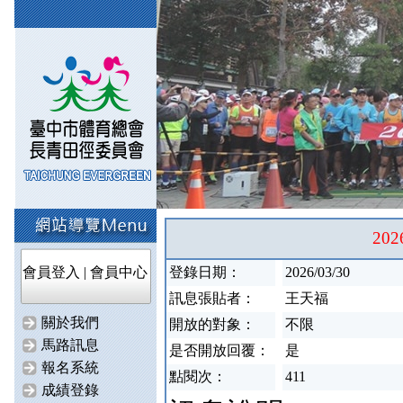
20
會員登入
|
會員中心
登錄日期：
2026/03/30
訊息張貼者：
王天福
關於我們
開放的對象：
不限
馬路訊息
是否開放回覆：
是
報名系統
點閱次：
411
成績登錄