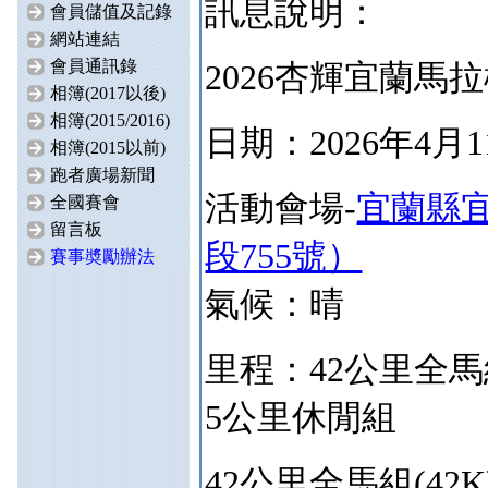
訊息說明：
會員儲值及記錄
網站連結
會員通訊錄
2026杏輝宜蘭馬
相簿(2017以後)
相簿(2015/2016)
日期：2026年4月
相簿(2015以前)
跑者廣場新聞
活動會場-
宜蘭縣
全國賽會
留言板
段755號）
賽事奬勵辦法
氣候：晴
里程：
42公里全
5公里休閒組
42公里全馬組(42
K