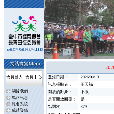
20
會員登入
|
會員中心
登錄日期：
2026/04/13
訊息張貼者：
王天福
關於我們
開放的對象：
不限
馬路訊息
是否開放回覆：
是
報名系統
點閱次：
379
成績登錄